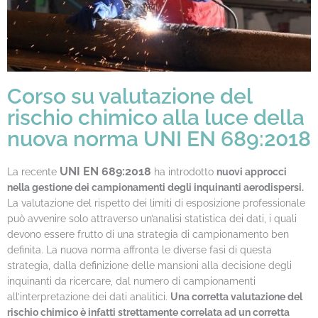
Corso su valutazione del
rischio chimico alla luce della
nuova norma UNI EN 689:2018
UNI EN 689:2018
La recente
ha introdotto
nuovi approcci
nella gestione dei campionamenti degli inquinanti aerodispersi.
La valutazione del rispetto dei limiti di esposizione professionale
può avvenire solo attraverso un’analisi statistica dei dati, i quali
devono essere frutto di una strategia di campionamento ben
definita. La nuova norma affronta le diverse fasi di questa
strategia, dalla definizione delle mansioni alla decisione degli
inquinanti da ricercare, dal numero di campionamenti
all’interpretazione dei dati analitici.
Una corretta valutazione del
rischio chimico è infatti strettamente correlata ad un corretta