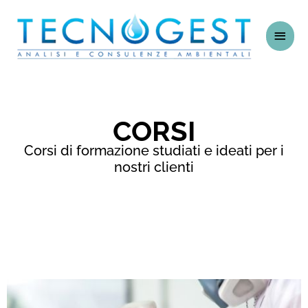
Vai
Men
al
contenuto
princ
CORSI
Corsi di formazione studiati e ideati per i
nostri clienti