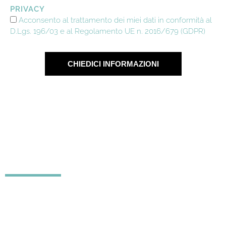
PRIVACY
Acconsento al trattamento dei miei dati in conformità al
D.Lgs. 196/03 e al Regolamento UE n. 2016/679 (GDPR)
CHIEDICI INFORMAZIONI
I nostri numeri
Clienti