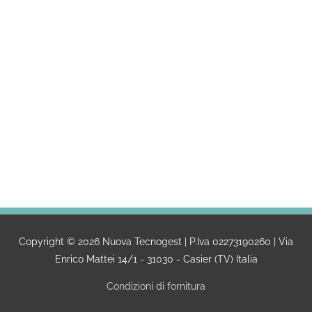
Campioni/anno
Consulenze Ambientali
Orerisposta quesiti tecnici
Copyright © 2026
Nuova Tecnogest
| P.Iva 02273190260 | Via
Enrico Mattei 14/1 - 31030 - Casier (TV) Italia
Condizioni di fornitura