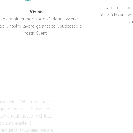
I valori che co
Vision
attività lavorative
 nostra più grande soddisfazione avviene
su
o il nostro lavoro garantisce il successo ai
nostri Clienti.
ientali. Offriamo ai nostri
na di un risultato analitico.
iente nella gestione di tutte
mpo ambientale. Ci
qualità, affidabilità, etica e