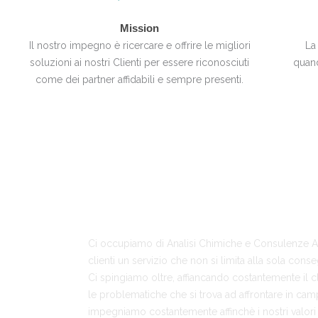
Mission
Il nostro impegno è ricercare e offrire le migliori
La
soluzioni ai nostri Clienti per essere riconosciuti
quand
come dei partner affidabili e sempre presenti.
Siamo un'azienda nata
nel 1991.
Ci occupiamo di Analisi Chimiche e Consulenze Amb
clienti un servizio che non si limita alla sola conseg
Ci spingiamo oltre, affiancando costantemente il cl
le problematiche che si trova ad affrontare in ca
impegniamo costantemente affinchè i nostri valori di 